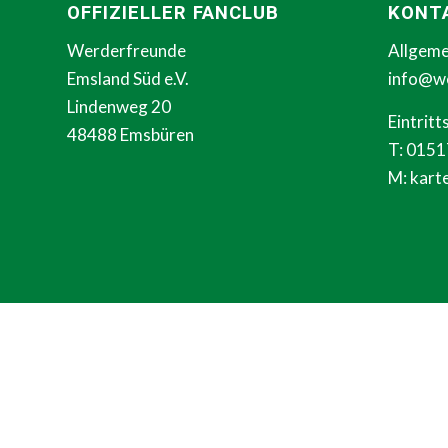
OFFIZIELLER FANCLUB
KONT
Werderfreunde
Allgeme
Emsland Süd e.V.
info@w
Lindenweg 20
Eintrit
48488 Emsbüren
T: 015
M:
kart